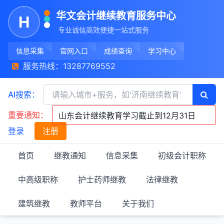
华文会计继续教育服务中心
H
专业
诚信
高效
便捷
一站式服务
信息采集
官网入口
成绩查询
学习中心
服务热线：13287769552
AI搜索：
重要通知：
山东会计继续教育学习截止到12月31日
登录
注册
江苏会计继续教育截止到11月30日
首页
继教通知
山西会计继续教育延长到5月31日
信息采集
初级会计职称
中高级职称
护士药师继教
法律继教
建筑继教
教师平台
关于我们