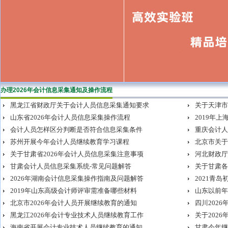
办理2026年会计信息采集通知及操作流程
黑龙江省财政厅关于会计人员信息采集通知要求
关于天津市
山东省2026年会计人员信息采集操作流程
2019年
会计人员怎样区分判断是否符合信息采集条件
重庆会计人
苏州开展今年会计人员继续教育学习课程
北京市关于
关于甘肃省2026年会计人员信息采集注意事项
河北财政厅
甘肃会计人员信息采集系统-常见问题解答
关于甘肃各
2026年湖南会计信息采集操作指南及问题解答
2021青
2019年山东高级会计师评审需准备哪些材料
山东以前年
北京市2026年会计人员开展继续教育的通知
四川202
黑龙江2026年会计专业技术人员继续教育工作
关于202
海南省开展会计专业技术人员继续教育的通知
甘肃今年继