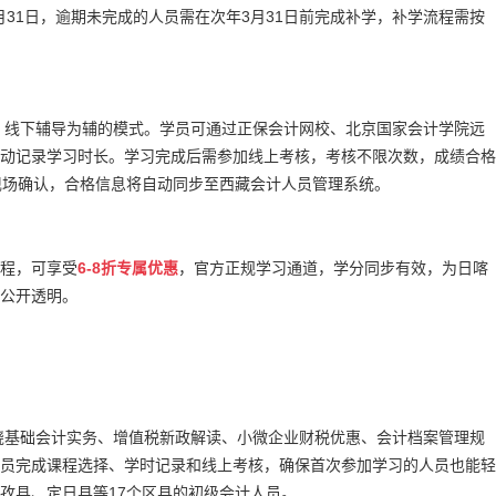
月31日，逾期未完成的人员需在次年3月31日前完成补学，补学流程需按
主、线下辅导为辅的模式。学员可通过正保会计网校、北京国家会计学院远
动记录学习时长。学习完成后需参加线上考核，考核不限次数，成绩合格
现场确认，合格信息将自动同步至西藏会计人员管理系统。
程，可享受
6-8折专属优惠
，官方正规学习通道，学分同步有效，为日喀
公开透明。
围绕基础会计实务、增值税新政解读、小微企业财税优惠、会计档案管理规
员完成课程选择、学时记录和线上考核，确保首次参加学习的人员也能轻
孜县、定日县等17个区县的初级会计人员。